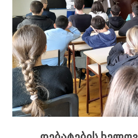
დებატების ხელოვ