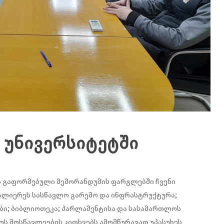
 უნივერსიტეტში
ის გაფორმებული მემორანდუმის ფარგლებში ჩვენი
ვალიერეს სასწავლო გარემო და ინფრასტრუქტურა;
ები; ბიბლიოთეკა; პარლამენტისა და სასამართლოს
ს მოსწავლეების კითხვებს ამომწურავად უპასუხეს