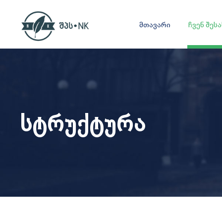
მთავარი
ჩვენ შეს
სტრუქტურა