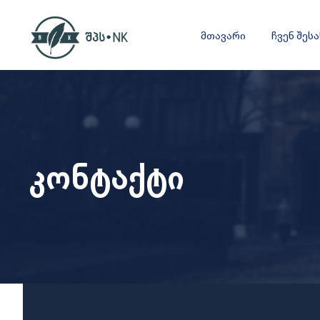
მთავარი
ჩვენ შეს
კონტაქტი