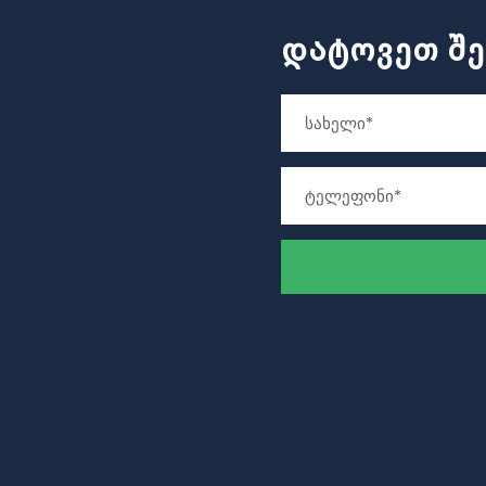
ᲓᲐᲢᲝᲕᲔᲗ ᲨᲔ