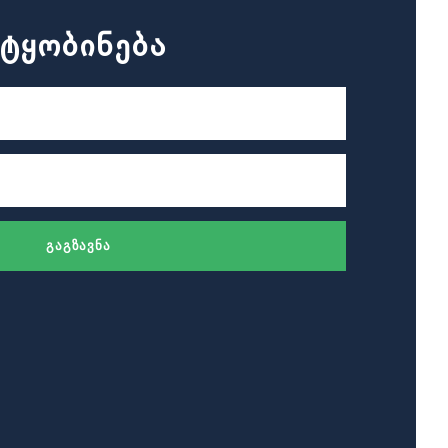
ᲢᲧᲝᲑᲘᲜᲔᲑᲐ