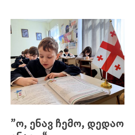
”ო, ენავ ჩემო, დედაო